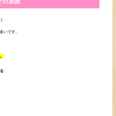
その原因
く
多いです。
。
る