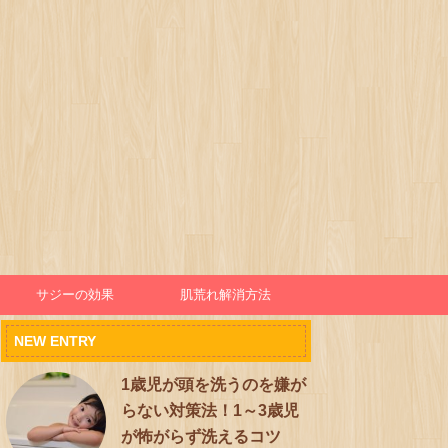
サジーの効果
肌荒れ解消方法
NEW ENTRY
1歳児が頭を洗うのを嫌が
らない対策法！1～3歳児
が怖がらず洗えるコツ