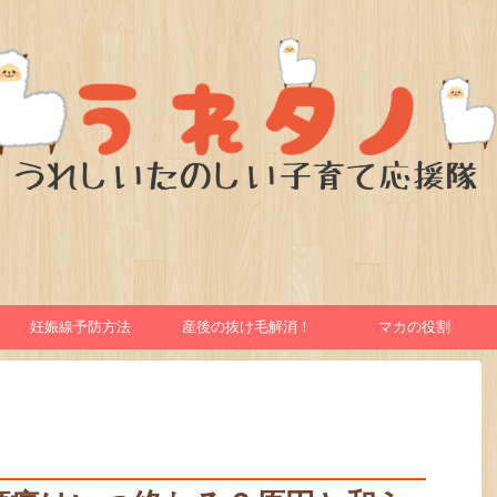
妊娠線予防方法
産後の抜け毛解消！
マカの役割