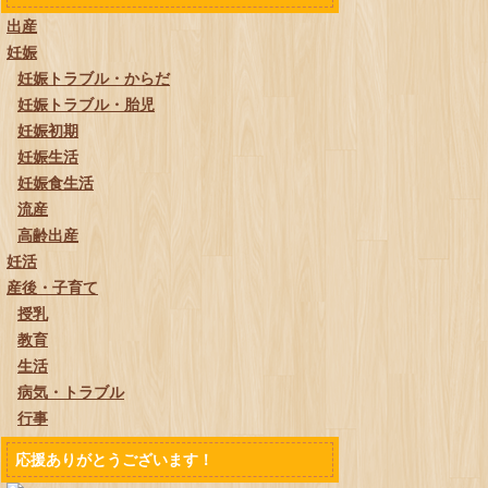
出産
妊娠
妊娠トラブル・からだ
妊娠トラブル・胎児
妊娠初期
妊娠生活
妊娠食生活
流産
高齢出産
妊活
産後・子育て
授乳
教育
生活
病気・トラブル
行事
応援ありがとうございます！