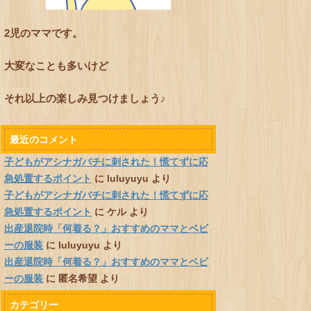
2児のママです。
大変なことも多いけど
それ以上の楽しみ見つけましょう♪
最近のコメント
子どもがアシナガバチに刺された！慌てずに応
急処置するポイント
に
luluyuyu
より
子どもがアシナガバチに刺された！慌てずに応
急処置するポイント
に
ケル
より
出産退院時「何着る？」おすすめのママとベビ
ーの服装
に
luluyuyu
より
出産退院時「何着る？」おすすめのママとベビ
ーの服装
に
匿名希望
より
カテゴリー