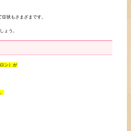
て症状もさまざまです。
しょう。
ロン）が
。