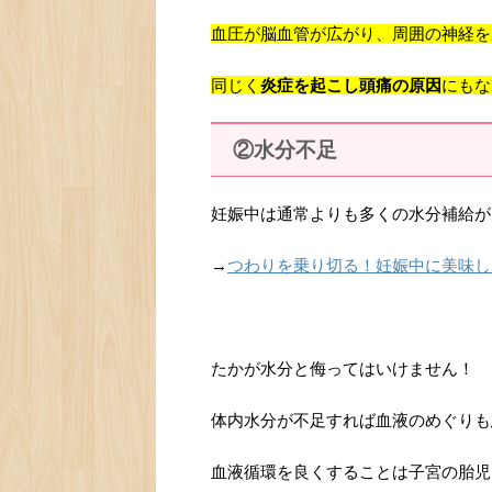
血圧が脳血管が広がり、周囲の神経を
同じく
炎症を起こし頭痛の原因
にもな
②水分不足
妊娠中は通常よりも多くの水分補給が
→
つわりを乗り切る！妊娠中に美味し
たかが水分と侮ってはいけません！
体内水分が不足すれば血液のめぐりも
血液循環を良くすることは子宮の胎児