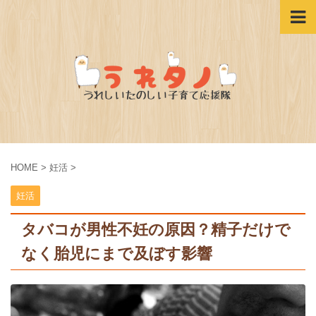
HOME
>
妊活
>
妊活
タバコが男性不妊の原因？精子だけで
なく胎児にまで及ぼす影響