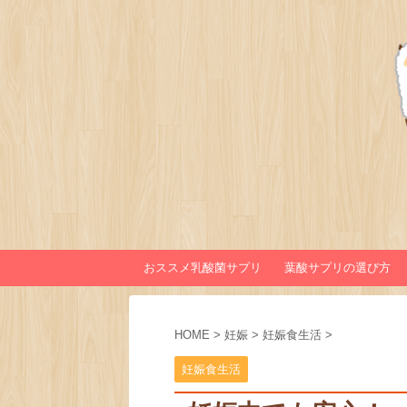
おススメ乳酸菌サプリ
葉酸サプリの選び方
HOME
>
妊娠
>
妊娠食生活
>
妊娠食生活