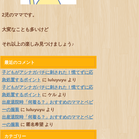
2児のママです。
大変なことも多いけど
それ以上の楽しみ見つけましょう♪
最近のコメント
子どもがアシナガバチに刺された！慌てずに応
急処置するポイント
に
luluyuyu
より
子どもがアシナガバチに刺された！慌てずに応
急処置するポイント
に
ケル
より
出産退院時「何着る？」おすすめのママとベビ
ーの服装
に
luluyuyu
より
出産退院時「何着る？」おすすめのママとベビ
ーの服装
に
匿名希望
より
カテゴリー