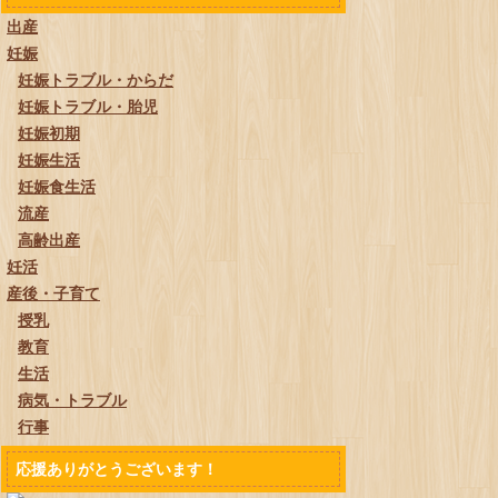
出産
妊娠
妊娠トラブル・からだ
妊娠トラブル・胎児
妊娠初期
妊娠生活
妊娠食生活
流産
高齢出産
妊活
産後・子育て
授乳
教育
生活
病気・トラブル
行事
応援ありがとうございます！