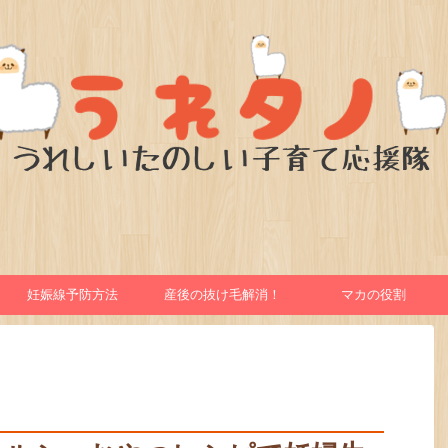
妊娠線予防方法
産後の抜け毛解消！
マカの役割