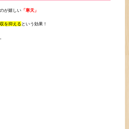
のが嬉しい
「寒天」
収を抑える
という効果！
。