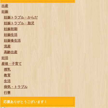
出産
妊娠
妊娠トラブル・からだ
妊娠トラブル・胎児
妊娠初期
妊娠生活
妊娠食生活
流産
高齢出産
妊活
産後・子育て
授乳
教育
生活
病気・トラブル
行事
応援ありがとうございます！