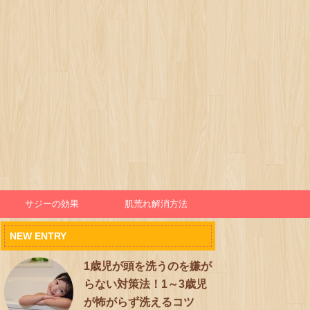
サジーの効果
肌荒れ解消方法
NEW ENTRY
1歳児が頭を洗うのを嫌が
らない対策法！1～3歳児
が怖がらず洗えるコツ