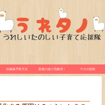
妊娠線予防方法
産後の抜け毛解消！
マカの役割