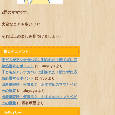
2児のママです。
大変なことも多いけど
それ以上の楽しみ見つけましょう♪
最近のコメント
子どもがアシナガバチに刺された！慌てずに応
急処置するポイント
に
luluyuyu
より
子どもがアシナガバチに刺された！慌てずに応
急処置するポイント
に
ケル
より
出産退院時「何着る？」おすすめのママとベビ
ーの服装
に
luluyuyu
より
出産退院時「何着る？」おすすめのママとベビ
ーの服装
に
匿名希望
より
カテゴリー