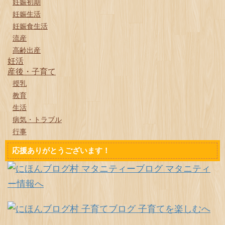
妊娠初期
妊娠生活
妊娠食生活
流産
高齢出産
妊活
産後・子育て
授乳
教育
生活
病気・トラブル
行事
応援ありがとうございます！