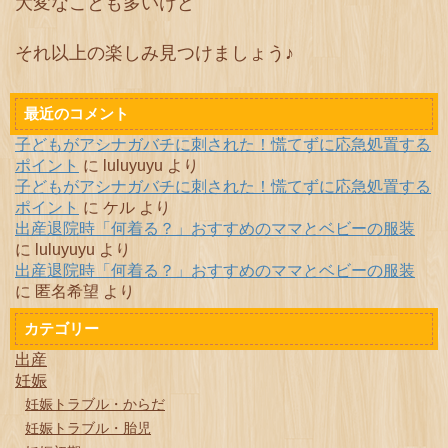
大変なことも多いけど
それ以上の楽しみ見つけましょう♪
最近のコメント
子どもがアシナガバチに刺された！慌てずに応急処置する
ポイント
に
luluyuyu
より
子どもがアシナガバチに刺された！慌てずに応急処置する
ポイント
に
ケル
より
出産退院時「何着る？」おすすめのママとベビーの服装
に
luluyuyu
より
出産退院時「何着る？」おすすめのママとベビーの服装
に
匿名希望
より
カテゴリー
出産
妊娠
妊娠トラブル・からだ
妊娠トラブル・胎児