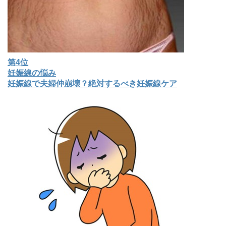
第4位
妊娠線の悩み
妊娠線で夫婦仲崩壊？絶対するべき妊娠線ケア