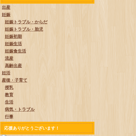
出産
妊娠
妊娠トラブル・からだ
妊娠トラブル・胎児
妊娠初期
妊娠生活
妊娠食生活
流産
高齢出産
妊活
産後・子育て
授乳
教育
生活
病気・トラブル
行事
応援ありがとうございます！