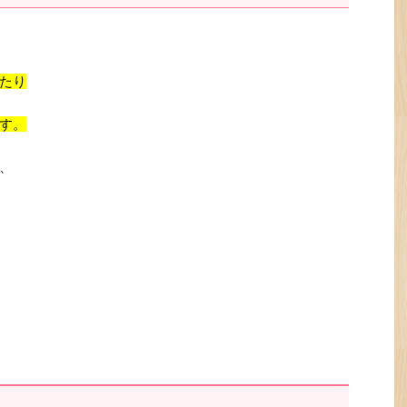
たり
す。
、