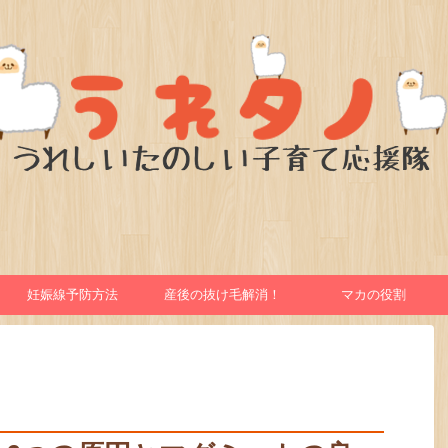
妊娠線予防方法
産後の抜け毛解消！
マカの役割