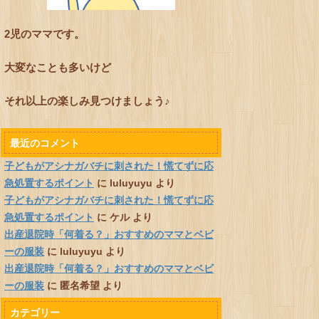
2児のママです。
大変なことも多いけど
それ以上の楽しみ見つけましょう♪
最近のコメント
子どもがアシナガバチに刺された！慌てずに応
急処置するポイント
に
luluyuyu
より
子どもがアシナガバチに刺された！慌てずに応
急処置するポイント
に
ケル
より
出産退院時「何着る？」おすすめのママとベビ
ーの服装
に
luluyuyu
より
出産退院時「何着る？」おすすめのママとベビ
ーの服装
に
匿名希望
より
カテゴリー