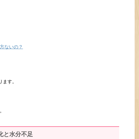
方ないの？
ります。
。
化と水分不足