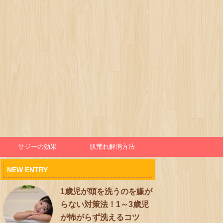
サジーの効果
肌荒れ解消方法
NEW ENTRY
1歳児が頭を洗うのを嫌が
らない対策法！1～3歳児
が怖がらず洗えるコツ