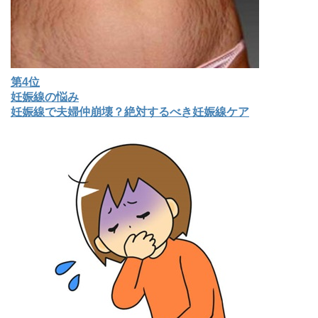
第4位
妊娠線の悩み
妊娠線で夫婦仲崩壊？絶対するべき妊娠線ケア