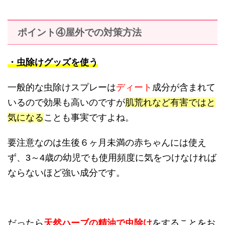
ポイント④屋外での対策方法
・虫除けグッズを使う
一般的な虫除けスプレーは
ディート
成分が含まれて
いるので効果も高いのですが
肌荒れなど有害ではと
気になる
ことも事実ですよね。
要注意なのは生後６ヶ月未満の赤ちゃんには使え
ず、3～4歳の幼児でも使用頻度に気をつけなければ
ならないほど強い成分です。
だったら
天然ハーブの精油で虫除け
をすることをお