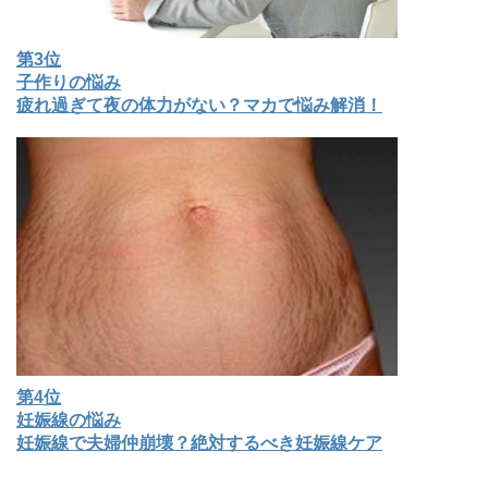
第3位
子作りの悩み
疲れ過ぎて夜の体力がない？マカで悩み解消！
第4位
妊娠線の悩み
妊娠線で夫婦仲崩壊？絶対するべき妊娠線ケア