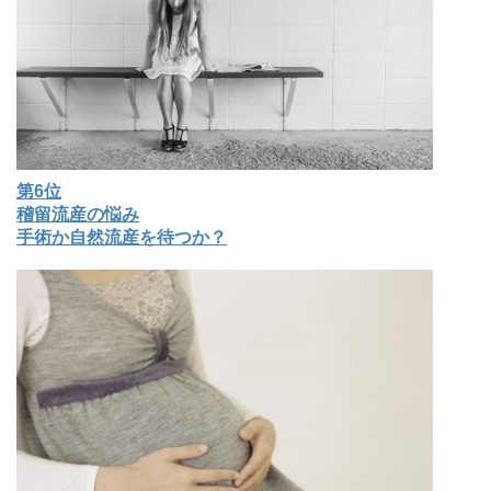
第6位
稽留流産の悩み
手術か自然流産を待つか？