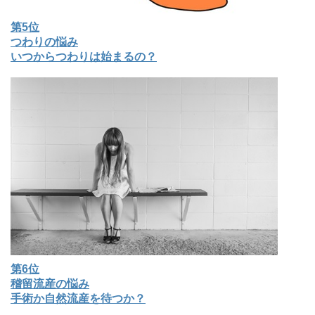
第5位
つわりの悩み
いつからつわりは始まるの？
第6位
稽留流産の悩み
手術か自然流産を待つか？