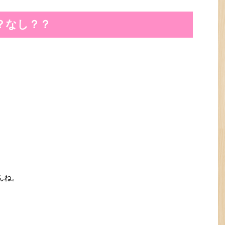
？なし？？
んね。