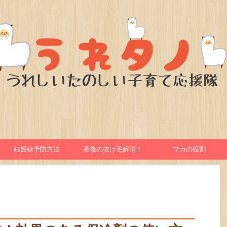
妊娠線予防方法
産後の抜け毛解消！
マカの役割