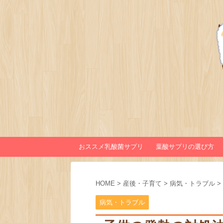
おススメ乳酸菌サプリ
葉酸サプリの選び方
HOME
>
産後・子育て
>
病気・トラブル
>
病気・トラブル