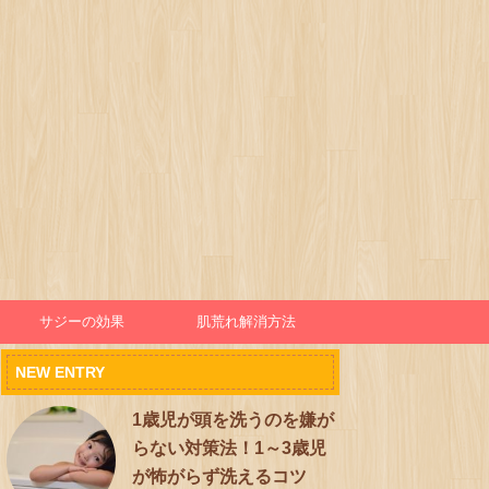
サジーの効果
肌荒れ解消方法
NEW ENTRY
1歳児が頭を洗うのを嫌が
らない対策法！1～3歳児
が怖がらず洗えるコツ