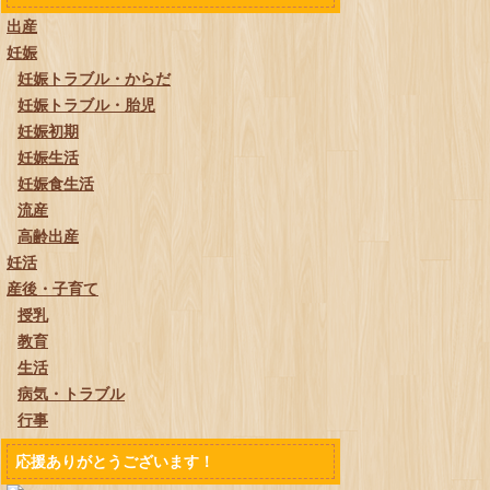
出産
妊娠
妊娠トラブル・からだ
妊娠トラブル・胎児
妊娠初期
妊娠生活
妊娠食生活
流産
高齢出産
妊活
産後・子育て
授乳
教育
生活
病気・トラブル
行事
応援ありがとうございます！