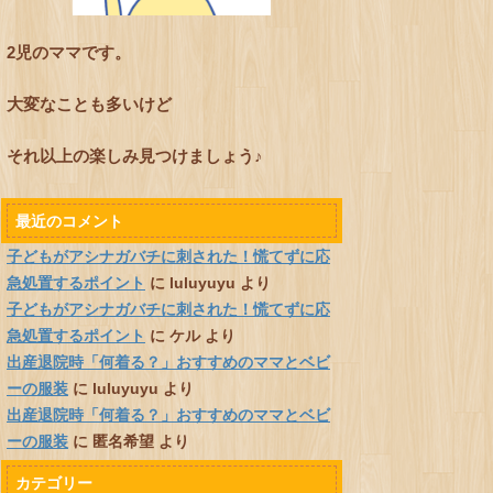
2児のママです。
大変なことも多いけど
それ以上の楽しみ見つけましょう♪
最近のコメント
子どもがアシナガバチに刺された！慌てずに応
急処置するポイント
に
luluyuyu
より
子どもがアシナガバチに刺された！慌てずに応
急処置するポイント
に
ケル
より
出産退院時「何着る？」おすすめのママとベビ
ーの服装
に
luluyuyu
より
出産退院時「何着る？」おすすめのママとベビ
ーの服装
に
匿名希望
より
カテゴリー