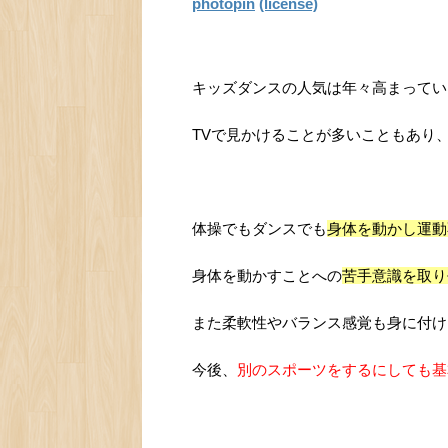
photopin
(license)
キッズダンスの人気は年々高まってい
TVで見かけることが多いこともあり
体操でもダンスでも
身体を動かし運動
身体を動かすことへの
苦手意識を取り
また柔軟性やバランス感覚も身に付け
今後、
別のスポーツをするにしても基