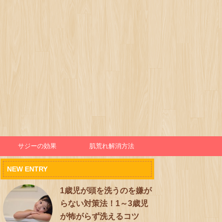
サジーの効果
肌荒れ解消方法
NEW ENTRY
1歳児が頭を洗うのを嫌が
らない対策法！1～3歳児
が怖がらず洗えるコツ