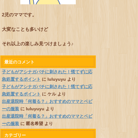
2児のママです。
大変なことも多いけど
それ以上の楽しみ見つけましょう♪
最近のコメント
子どもがアシナガバチに刺された！慌てずに応
急処置するポイント
に
luluyuyu
より
子どもがアシナガバチに刺された！慌てずに応
急処置するポイント
に
ケル
より
出産退院時「何着る？」おすすめのママとベビ
ーの服装
に
luluyuyu
より
出産退院時「何着る？」おすすめのママとベビ
ーの服装
に
匿名希望
より
カテゴリー