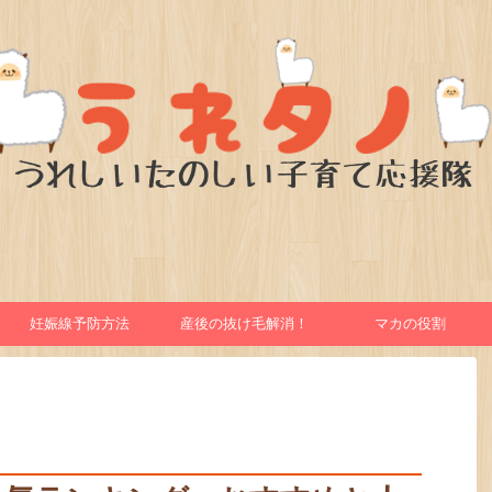
妊娠線予防方法
産後の抜け毛解消！
マカの役割