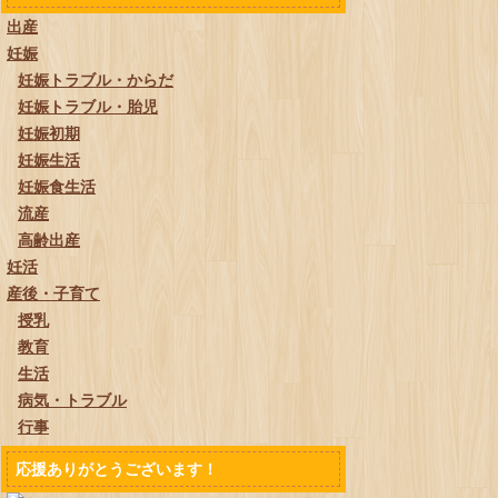
出産
妊娠
妊娠トラブル・からだ
妊娠トラブル・胎児
妊娠初期
妊娠生活
妊娠食生活
流産
高齢出産
妊活
産後・子育て
授乳
教育
生活
病気・トラブル
行事
応援ありがとうございます！