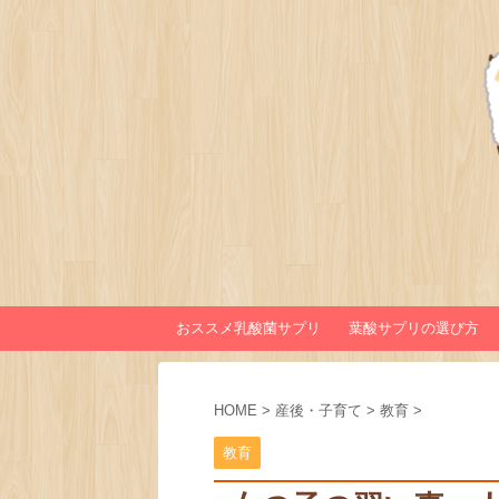
おススメ乳酸菌サプリ
葉酸サプリの選び方
HOME
>
産後・子育て
>
教育
>
教育