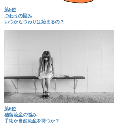
第5位
つわりの悩み
いつからつわりは始まるの？
第6位
稽留流産の悩み
手術か自然流産を待つか？